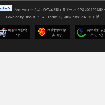
Archiver
小黑屋
百色城乡网
(
备案号:桂ICP备2021003354
|
|
|
Powered by
Discuz!
X3.4
Theme by Mumucms
20201011版
|
网络警察报警
经营性网站备
网络垃圾信
平台
案信息
举报中心