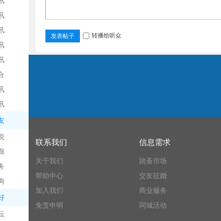
讯
讯
讯
转播给听众
发表帖子
讯
乡
讯
房产
招聘
合
交友
讯
二手车
宠物
讯
百宝箱
友
悦
联系我们
信息需求
网
廊
关于我们
跳蚤市场
务
帮助中心
交友征婚
询
加入我们
商业服务
好
免责申明
同城活动
坛