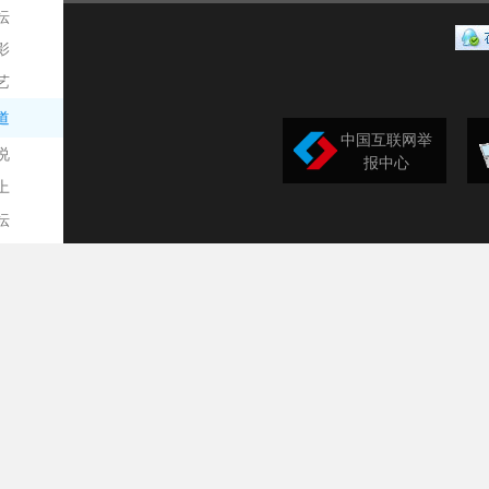
坛
影
艺
道
中国互联网举
说
报中心
上
坛
生
城
牌
业
家
家
场