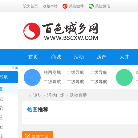
设为首页
收藏本站
关注微博
关注微信
首页
商城
活动
房产
人才
关闭
桂西商城
二级导航
二级导航
导航
二级导航
二级导航
二级导航
道
»
论坛
›
活动广场
›
活动直播
纪
记
热图
推荐
题
百
记
源
发表主题