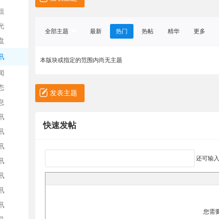
租
光
全部主题
最新
热门
热帖
精华
更多
盘
讯
本版块或指定的范围内尚无主题
色
闻
态
发表主题
息
讯
快速发帖
讯
讯
还可输
讯
城
讯
讯
讯
您需