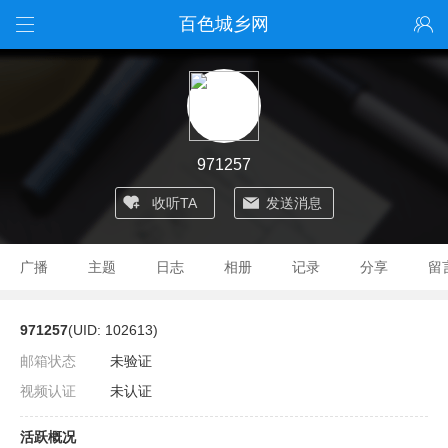
百色城乡网
971257
收听TA
发送消息
广播
主题
日志
相册
记录
分享
留
971257
(UID: 102613)
邮箱状态
未验证
视频认证
未认证
活跃概况